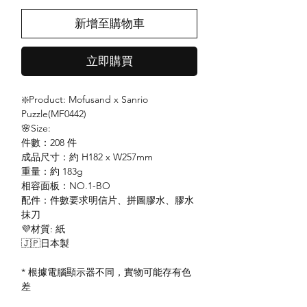
新增至購物車
立即購買
❇️Product: Mofusand x Sanrio
Puzzle(MF0442)
🌸Size:
件數：208 件
成品尺寸：約 H182 x W257mm
重量：約 183g
相容面板：NO.1-BO
配件：件數要求明信片、拼圖膠水、膠水
抹刀
💜材質: 紙
🇯🇵日本製
* 根據電腦顯示器不同，實物可能存有色
差