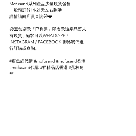
Mofusand系列產品少量現貨發售
一般預訂於14-21天左右到港
詳情請向店員查詢🐱❤️
🐱💌如顯示「已售罄」即表示該產品暫未
有現貨 , 顧客可以WHATSAPP /
INSTAGRAM / FACEBOOK 聯絡我們進
行訂購或查詢。
#鯊魚貓代購 #mofusand #mofusand香港
#mofusand代購 #貓精品店香港 #荔枝角
貓
No: 4970381521356
送貨方式
本地送貨
付款方式
本地取貨
以 PayMe 付款