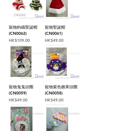
寵物鉤織聖誕帽
寵物聖誕帽
(CN0062)
(CN0061)
價格
價格
HK$109.00
HK$49.00
寵物鬼鬼頭圈
寵物紫色糖果頭圈
(CN0059)
(CN0058)
價格
價格
HK$49.00
HK$49.00