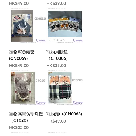
價格
價格
HK$49.00
HK$39.00
寵物鯊魚頭套
寵物用眼鏡
(CN0069)
（CT0006）
價格
價格
HK$49.00
HK$35.00
寵物高貴仿珍珠鏈
寵物頸巾(CN0068)
（CT020）
價格
HK$49.00
價格
HK$35.00