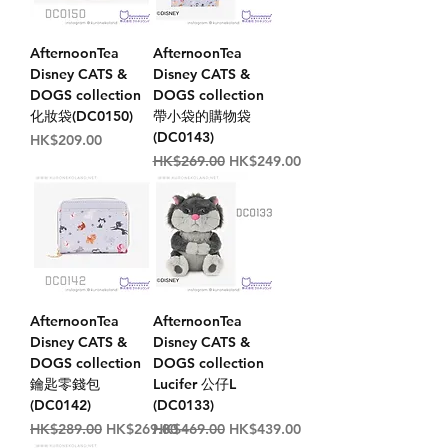
AfternoonTea
AfternoonTea
Disney CATS &
Disney CATS &
DOGS collection
DOGS collection
化妝袋(DC0150)
帶小袋的購物袋
(DC0143)
價格
HK$209.00
一般價格
促銷價格
HK$269.00
HK$249.00
AfternoonTea
AfternoonTea
Disney CATS &
Disney CATS &
DOGS collection
DOGS collection
鑰匙零錢包
Lucifer 公仔L
(DC0142)
(DC0133)
一般價格
促銷價格
一般價格
促銷價格
HK$289.00
HK$269.00
HK$469.00
HK$439.00