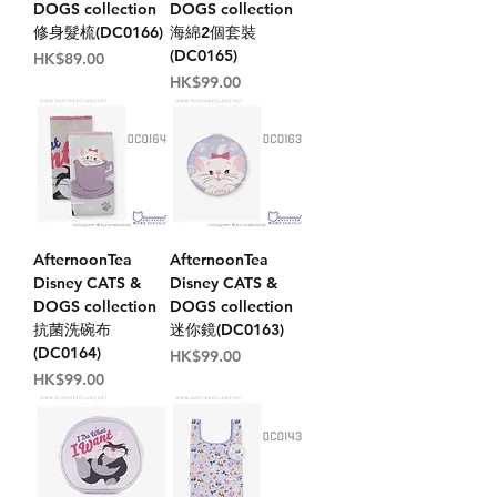
DOGS collection
DOGS collection
修身髮梳(DC0166)
海綿2個套裝
(DC0165)
價格
HK$89.00
價格
HK$99.00
AfternoonTea
AfternoonTea
Disney CATS &
Disney CATS &
DOGS collection
DOGS collection
抗菌洗碗布
迷你鏡(DC0163)
(DC0164)
價格
HK$99.00
價格
HK$99.00