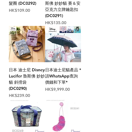
髮圈 (DC0292)
斯佛 妙妙貓 賽＆安
亞克力立牌鑰匙扣
價格
HK$109.00
(DC0291)
價格
HK$135.00
日本 迪士尼 Disney
日本迪士尼貓產品 *
Lucifer 魯斯佛 妙妙
請WhatsApp查詢
貓 斜揹袋
價錢和下單*
(DC0290)
價格
HK$9,999.00
價格
HK$239.00