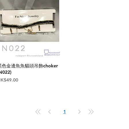
黑色金邊魚魚貓頭吊飾choker
N022)
價格
K$49.00
1