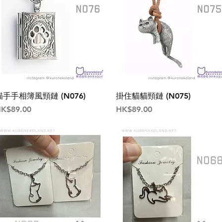
貓手手相簿風頸鏈 (N076)
掛住貓貓頸鏈 (N075)
價格
價格
K$89.00
HK$89.00