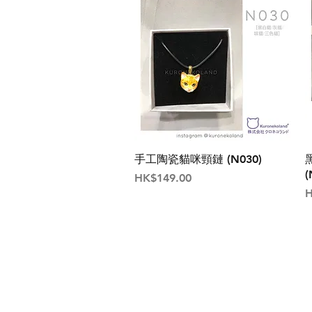
手工陶瓷貓咪頸鏈 (N030)
(
價格
HK$149.00
H