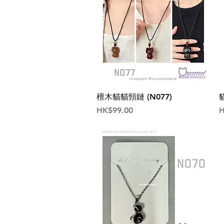
檀木貓貓頸鏈 (N077)
價格
HK$99.00
H