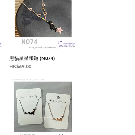
黑貓星星頸鏈 (N074)
價格
HK$69.00