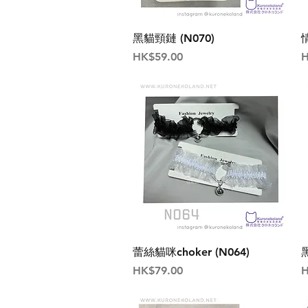
黑貓頸鏈 (N070)
價格
HK$59.00
H
蕾絲貓咪choker (N064)
價格
HK$79.00
H