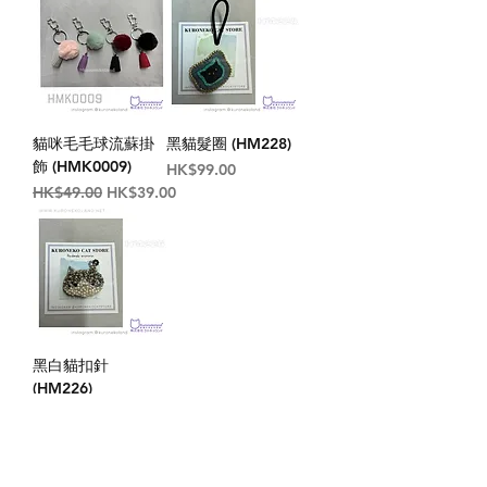
貓咪毛毛球流蘇掛
黑貓髮圈 (HM228)
飾 (HMK0009)
價格
HK$99.00
一般價格
促銷價格
HK$49.00
HK$39.00
黑白貓扣針
(HM226)
價格
HK$109.00