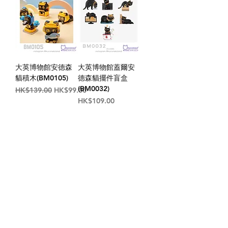
大英博物館安德森
大英博物館蓋爾安
貓積木(BM0105)
德森貓擺件盲盒
(BM0032)
一般價格
促銷價格
HK$139.00
HK$99.00
價格
HK$109.00
1
/
1
關於我們
付款方式
Instagram
送貨方式
Facebook
退貨及退款政策