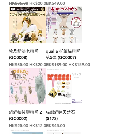
一般價格
促銷價格
價格
HK$35.00
HK$20.00
HK$49.00
埃及貓法老扭蛋
qualia 托筆貓扭蛋
(GC0008)
第5彈 (GC0007)
一般價格
促銷價格
一般價格
促銷價格
HK$35.00
HK$20.00
HK$189.00
HK$159.00
貓貓抽後頸扭蛋 2
猫部貓咪天然石
(GC0002)
(S173)
一般價格
促銷價格
價格
HK$25.00
HK$12.00
HK$45.00