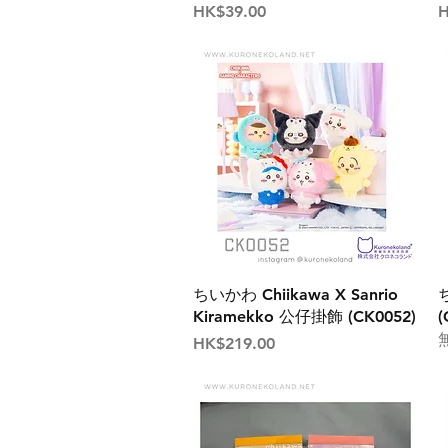
價格
HK$39.00
H
ちいかわ Chiikawa X Sanrio
Kiramekko 公仔掛飾 (CK0052)
(
價格
HK$219.00