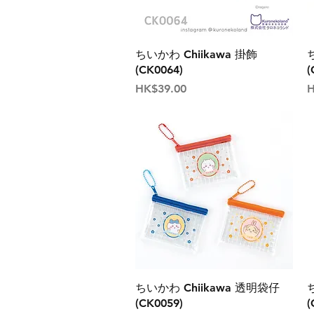
ちいかわ Chiikawa 掛飾
(CK0064)
(
價格
HK$39.00
H
ちいかわ Chiikawa 透明袋仔
(CK0059)
(