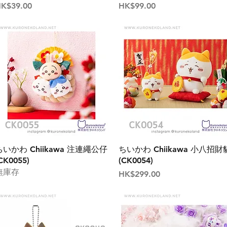
價格
價格
K$39.00
HK$99.00
ちいかわ Chiikawa 注連繩公仔
ちいかわ Chiikawa 小八招財
CK0055)
(CK0054)
無庫存
價格
HK$299.00