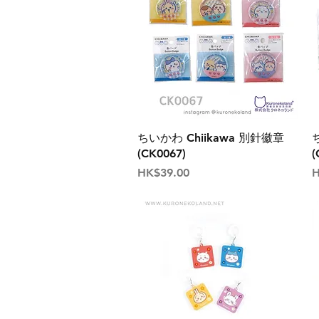
ちいかわ Chiikawa 別針徽章
(CK0067)
(
價格
HK$39.00
H