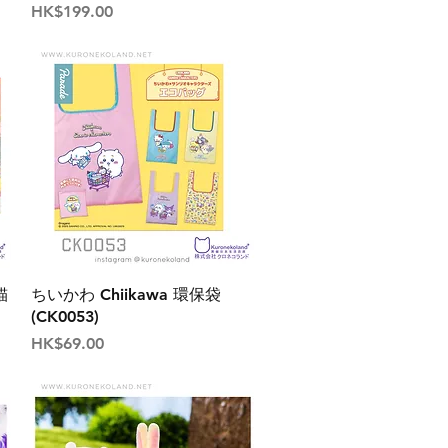
價格
HK$199.00
貓
ちいかわ Chiikawa 環保袋
(CK0053)
價格
HK$69.00