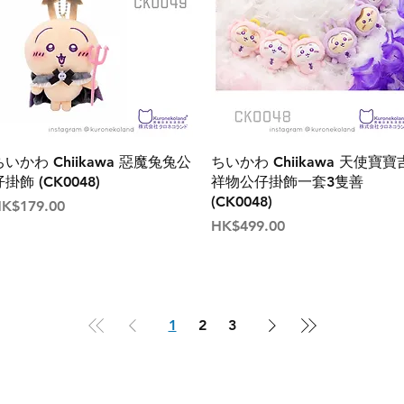
ちいかわ Chiikawa 惡魔兔兔公
ちいかわ Chiikawa 天使寶寶
掛飾 (CK0048)
祥物公仔掛飾一套3隻善
(CK0048)
價格
K$179.00
價格
HK$499.00
1
2
3
付款方式
聯