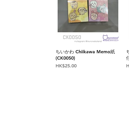
ちいかわ Chiikawa Memo紙
(CK0050)
仔
價格
HK$25.00
H
關於我們