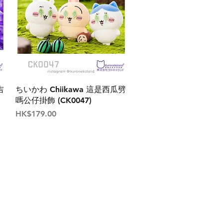
吉
ちいかわ Chiikawa 這是西瓜劈
嗎公仔掛飾 (CK0047)
價格
HK$179.00
絡我們