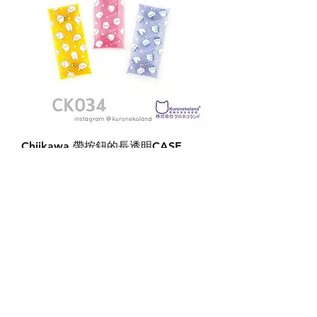
Chiikawa 帶按鈕的長透明CASE
(CK0034)
價格
HK$39.00