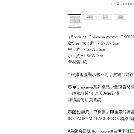
❇️Product: Chiikawa memo (CK0022
🌸Size: 大：約H7.5×W7.5cm
中：約H7.5×W3.5cm
小：約H7.5×W2cm
💜材質: 紙
* 根據電腦顯示器不同，實物可能
🐱❤️Chiikawa系列產品少量現貨發
一般預訂於14-21天左右到港
詳情請向店員查詢
🐱💌如顯示「已售罄」即表示該產品暫
INSTAGRAM / FACEBOOK 
#烏薩奇日版 #chiikawa #吉伊