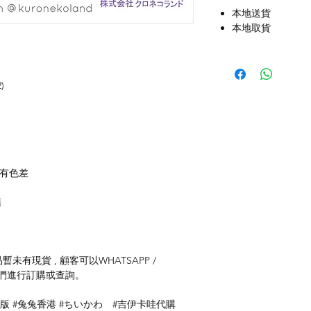
本地送貨
本地取貨
)
存有色差
售
未有現貨 , 顧客可以WHATSAPP /
聯絡我們進行訂購或查詢。
卡哇正版 #兔兔香港 #ちいかわ #吉伊卡哇代購