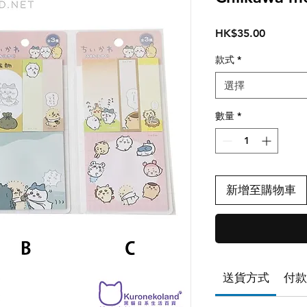
價
HK$35.00
格
款式
*
選擇
數量
*
新增至購物車
送貨方式
付款