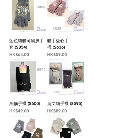
藍色貓貓可觸屏手
貓手愛心手
套 (S854)
襪 (S636)
價格
價格
HK$65.00
HK$59.00
黑貓手襪 (S600)
斯文貓手襪 (S595)
價格
價格
HK$49.00
HK$89.00