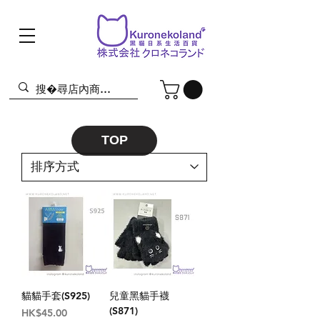
TOP
貓貓手套(S925)
兒童黑貓手襪
(S871)
價格
HK$45.00