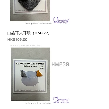
白貓耳夾耳環（HM229）
價格
HK$109.00