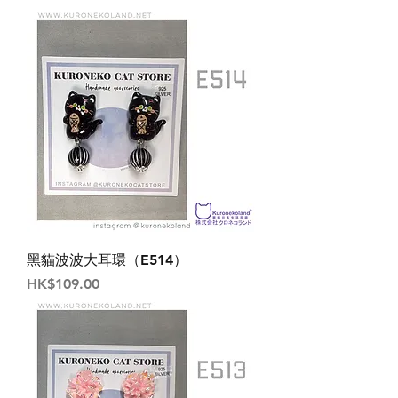
黑貓波波大耳環（E514）
價格
HK$109.00