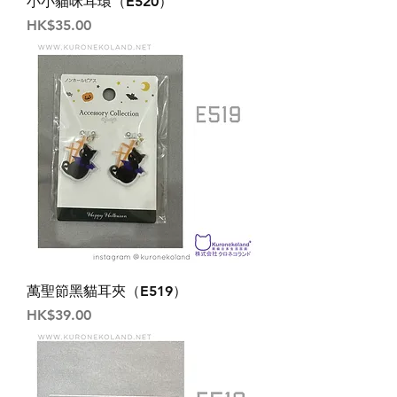
小小貓咪耳環（E520）
價格
HK$35.00
萬聖節黑貓耳夾（E519）
價格
HK$39.00