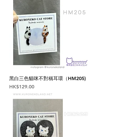
黑白三色貓咪不對稱耳環（HM205)
價格
HK$129.00