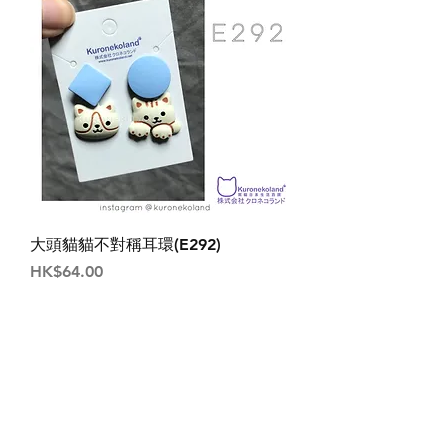
大頭貓貓不對稱耳環(E292)
價格
HK$64.00