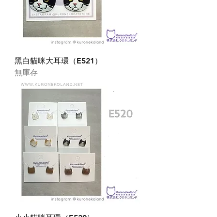
黑白貓咪大耳環（E521）
無庫存