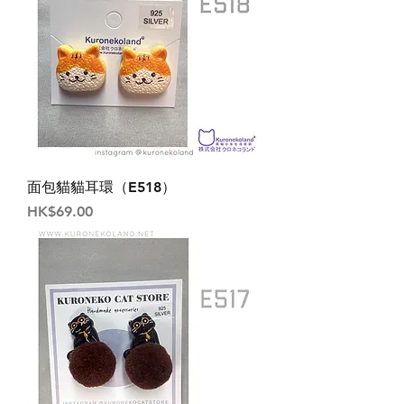
面包貓貓耳環（E518）
價格
HK$69.00