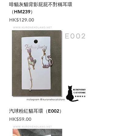
啡貓灰貓背影屁屁不對稱耳環
（HM239）
價格
HK$129.00
汽球粉紅貓耳環（E002）
價格
HK$59.00