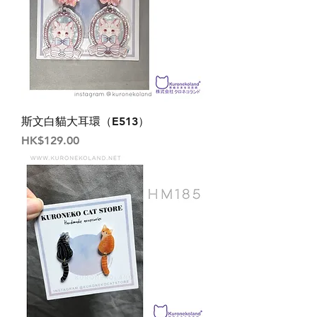
斯文白貓大耳環（E513）
價格
HK$129.00