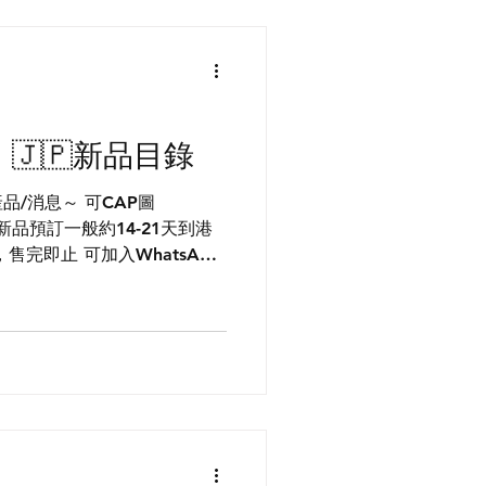
五）🇯🇵新品目錄
品/消息～ 可CAP圖
 新品預訂一般約14-21天到港
完即止 可加入WhatsApp
一手產品資訊 🇯🇵駐日店員帶
產品 ​ *部分產品/優惠只在
要錯過唷*
m/Jx2e1NtHjAn8F0OHDc8G0q