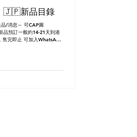
三）🇯🇵新品目錄
品/消息～ 可CAP圖
 新品預訂一般約14-21天到港
完即止 可加入WhatsApp
一手產品資訊 🇯🇵駐日店員帶
產品 ​ *部分產品/優惠只在
要錯過唷*
m/Jx2e1NtHjAn8F0OHDc8G0q
絡我們
ronekolandhk@gmail.com
​
WhatsApp