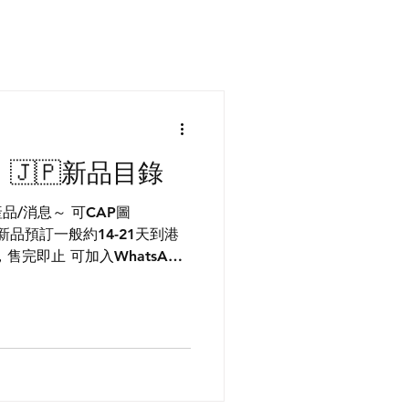
六）🇯🇵新品目錄
品/消息～ 可CAP圖
 新品預訂一般約14-21天到港
完即止 可加入WhatsApp
一手產品資訊 🇯🇵駐日店員帶
產品 ​ *部分產品/優惠只在
要錯過唷*
m/Jx2e1NtHjAn8F0OHDc8G0q