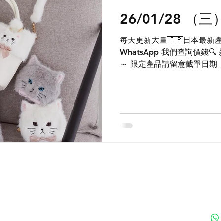
26/01/28 （
每天更新大量🇯🇵日本最新產
WhatsApp 我們查詢價錢
～ 限定產品請留意截單日期，售
Group 每天獲得日本最新第
您參與日本現場連線，訂購限定
Group內發售，記得加入不
http://chat.whatsapp.co
付款方式
聯
送貨方式
ku
退貨及退款政策