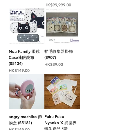
價格
HK$99,999.00
Noa Family 眼鏡
貓毛收集器掛飾
Case連眼鏡布
(S907)
(S5134)
價格
HK$39.00
價格
HK$149.00
angry machiko 飾
Fuku Fuku
物盒 (S5181)
Nyanko X 異世界
轉生產品 *請
價格
HK$149.00