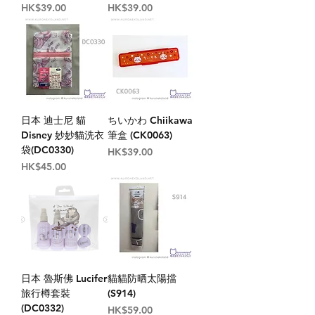
價格
價格
HK$39.00
HK$39.00
日本 迪士尼 貓
ちいかわ Chiikawa
Disney 妙妙貓洗衣
筆盒 (CK0063)
袋(DC0330)
價格
HK$39.00
價格
HK$45.00
日本 魯斯佛 Lucifer
貓貓防晒太陽擋
旅行樽套裝
(S914)
(DC0332)
價格
HK$59.00