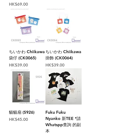
價格
HK$69.00
ちいかわ Chiikawa
ちいかわ Chiikawa
袋仔 (CK0065)
掛飾 (CK0064)
價格
價格
HK$39.00
HK$39.00
貓貓扇 (S926)
Fuku Fuku
Nyanko 新TEE *請
價格
HK$45.00
Whatspp查詢 的副
本