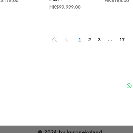
格
價格
$175.00
HK$165.00
價格
HK$99,999.00
1
2
3
...
17
付款方式
聯
送貨方式
ku
退貨及退款政策
nd 黑貓日系生活百貨 - Since 2020 | 香港貓專門店 | 香港貓雜
© 2024 by kuronekoland