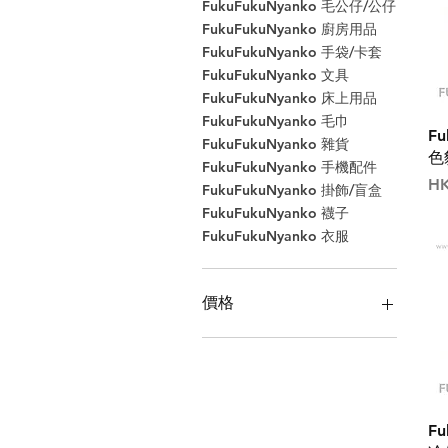
FukuFukuNyanko 毛公仔/公仔
FukuFukuNyanko 廚房用品
FukuFukuNyanko 手袋/卡套
FukuFukuNyanko 文具
FukuFukuNyanko 床上用品
FukuFukuNyanko 毛巾
Fu
FukuFukuNyanko 雜貨
色
FukuFukuNyanko 手機配件
價
HK
FukuFukuNyanko 掛飾/盲盒
FukuFukuNyanko 襪子
FukuFukuNyanko 衣服
價格
HK$25
HK$99,999
Fu