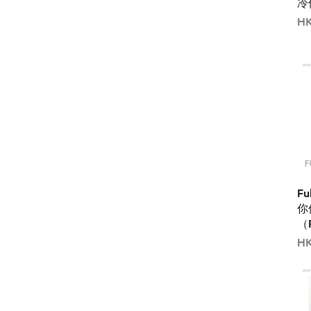
冷
價
HK
Fu
你
（F
價
HK