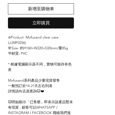
新增至購物車
立即購買
❇️Product: Mofusand clear case
LL(MF0256)
🌸Size: 約H160×W220×D20mm/重85g
💜材質: PVC
* 根據電腦顯示器不同，實物可能存有色
差
Mofusand系列產品少量現貨發售
一般預訂於14-21天左右到港
詳情請向店員查詢🐱❤️
🐱💌如顯示「已售罄」即表示該產品暫未
有現貨 , 顧客可以WHATSAPP /
INSTAGRAM / FACEBOOK 聯絡我們進