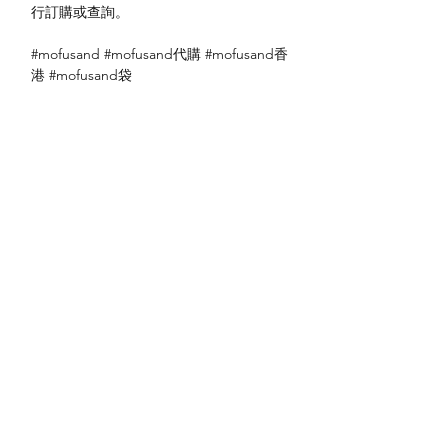
行訂購或查詢。
#mofusand #mofusand代購 #mofusand香
港 #mofusand袋
送貨方式
本地送貨
付款方式
本地取貨
以 PayMe 付款
退貨及退款政策
銀行轉帳
🐱貨物出門 恕不退換
🐱請勿棄單 不會退還款項
🐱門市與網店同步發售 可能會有缺貨情況
🐱預訂產品 可能會有缺貨情況
🐱如遇上缺貨 將於2日內全數退款
關於我們
付款方式
🐱不接急單 運輸和安排發貨需時 介意者
Instagram
送貨方式
請慎重考慮
Facebook
退貨及退款政策
🐱本店不包郵