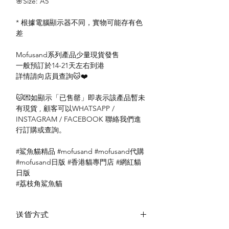
🌸Size: A5
* 根據電腦顯示器不同，實物可能存有色
差
Mofusand系列產品少量現貨發售
一般預訂於14-21天左右到港
詳情請向店員查詢🐱❤️
🐱💌如顯示「已售罄」即表示該產品暫未
有現貨 , 顧客可以WHATSAPP /
INSTAGRAM / FACEBOOK 聯絡我們進
行訂購或查詢。
#鯊魚貓精品 #mofusand #mofusand代購
#mofusand日版 #香港貓專門店 #網紅貓
日版
#荔枝角鯊魚貓
送貨方式