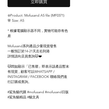
立即購買
❇️Product: Mofusand A5 file (MF0371)
🌸 Size: A5
* 根據電腦顯示器不同，實物可能存有色
差
Mofusand系列產品少量現貨發售
一般預訂於14-21天左右到港
詳情請向店員查詢🐱❤️
🐱💌如顯示「已售罄」即表示該產品暫未
有現貨 , 顧客可以WHATSAPP /
INSTAGRAM / FACEBOOK 聯絡我們進
行訂購或查詢。
#鯊魚貓代購 #mofusand #mofusand日版
#鯊魚貓精品 #貓文具