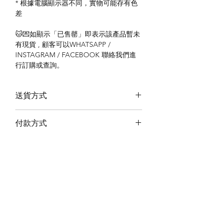
* 根據電腦顯示器不同，實物可能存有色
差
🐱💌如顯示「已售罄」即表示該產品暫未
有現貨 , 顧客可以WHATSAPP /
INSTAGRAM / FACEBOOK 聯絡我們進
行訂購或查詢。
送貨方式
本地送貨
付款方式
本地取貨
以 PayMe 付款
退貨及退款政策
銀行轉帳
🐱貨物出門 恕不退換
🐱請勿棄單 不會退還款項
🐱門市與網店同步發售 可能會有缺貨情況
🐱預訂產品 可能會有缺貨情況
🐱如遇上缺貨 將於2日內全數退款
關於我們
付款方式