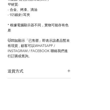
💜材質:
- 合金、烤漆、滴油
- 925銀針/耳夾
* 根據電腦顯示器不同，實物可能存有色
差
🐱💌如顯示「已售罄」即表示該產品暫未
有現貨 , 顧客可以WHATSAPP /
INSTAGRAM / FACEBOOK 聯絡我們進
行訂購或查詢。
送貨方式
本地送貨
付款方式
本地取貨
以 PayMe 付款
退貨及退款政策
銀行轉帳
🐱貨物出門 恕不退換