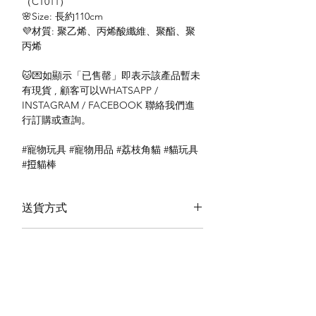
（CT011）
🌸Size: 長約110cm
💜材質: 聚乙烯、丙烯酸纖維、聚酯、聚
丙烯
🐱💌如顯示「已售罄」即表示該產品暫未
有現貨 , 顧客可以WHATSAPP /
INSTAGRAM / FACEBOOK 聯絡我們進
行訂購或查詢。
#寵物玩具 #寵物用品 #荔枝角貓 #貓玩具
#𢭃貓棒
送貨方式
本地送貨
付款方式
本地取貨
以 PayMe 付款
退貨及退款政策
銀行轉帳
🐱貨物出門 恕不退換