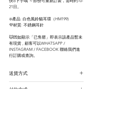
快d下手哦 ～部份可重新訂製，需時約10-
21日。
❇️產品: 白色風鈴貓耳環（HM199)
💜材質: 不銹鋼耳針
🐱💌如顯示「已售罄」即表示該產品暫未
有現貨 , 顧客可以WHATSAPP /
INSTAGRAM / FACEBOOK 聯絡我們進
行訂購或查詢。
送貨方式
本地送貨
付款方式
本地取貨
以 PayMe 付款
退貨及退款政策
銀行轉帳
🐱貨物出門 恕不退換
🐱請勿棄單 不會退還款項
🐱門市與網店同步發售 可能會有缺貨情況