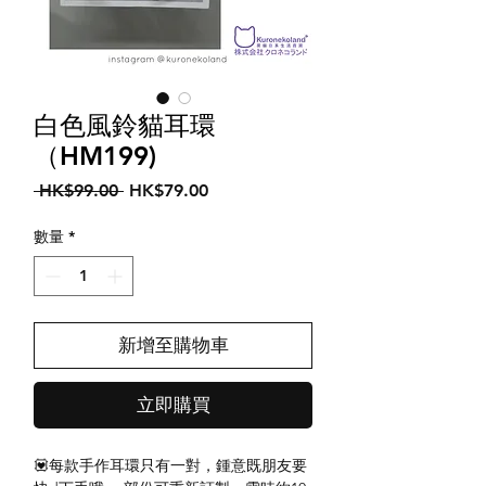
白色風鈴貓耳環
（HM199)
一
促
 HK$99.00 
HK$79.00
般
銷
價
價
數量
*
格
格
新增至購物車
立即購買
💟每款手作耳環只有一對，鍾意既朋友要