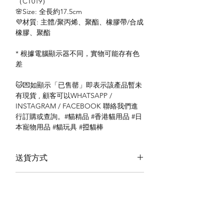
（CT019）
🌸Size: 全長約17.5cm
💜材質: 主體/聚丙烯、聚酯、橡膠帶/合成
橡膠、聚酯
* 根據電腦顯示器不同，實物可能存有色
差
🐱💌如顯示「已售罄」即表示該產品暫未
有現貨 , 顧客可以WHATSAPP /
INSTAGRAM / FACEBOOK 聯絡我們進
行訂購或查詢。#貓精品 #香港貓用品 #日
本寵物用品 #貓玩具 #𢭃貓棒
送貨方式
本地送貨
付款方式
本地取貨
以 PayMe 付款
退貨及退款政策
銀行轉帳