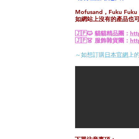
Mofusand，Fuku F
如網站上沒有的產品也可Wh
🇯🇵🐱 貓貓精品團：
ht
🇯🇵👗 服飾雜貨團：
ht
​​～如想訂購
日本官網
上