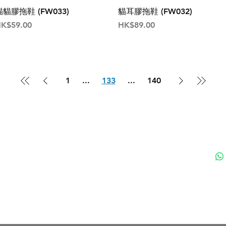
貓貓膠拖鞋 (FW033)
貓耳膠拖鞋 (FW032)
價格
價格
K$59.00
HK$89.00
1
...
133
...
140
付款方式
聯
送貨方式
ku
退貨及退款政策
nd 黑貓日系生活百貨 - Since 2020 | 香港貓專門店 | 香港貓雜