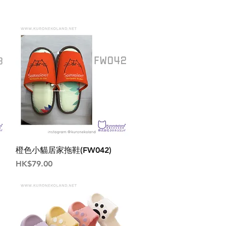
橙色小貓居家拖鞋(FW042)
價格
HK$79.00