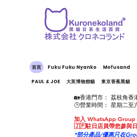
首頁
Fuku Fuku Nyanko
Mofusand
PAUL & JOE
大英博物館貓
東京香蕉黑貓
🏡香港門市： 荔枝角香港
🕒營業時間： 星期二至六
​加入 WhatsApp G
🇯🇵駐日店員帶您參
*部分產品/優惠只在Gr