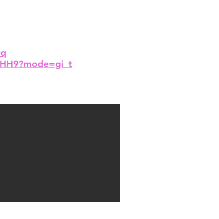
0q
PHH9?mode=gi_t