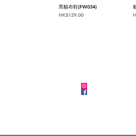
黑貓布鞋(FW034)
價格
HK$129.00
H
關於我們
Instagram
Facebook
​BLOG
Kuronekola