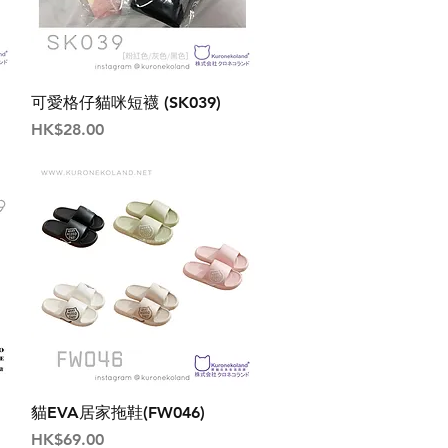
可愛格仔貓咪短襪 (SK039)
價格
HK$28.00
貓EVA居家拖鞋(FW046)
價格
HK$69.00