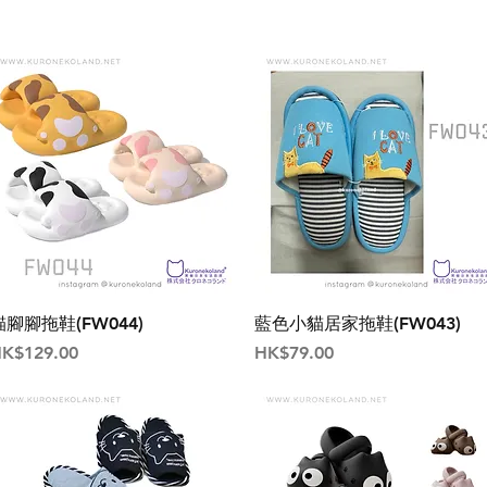
貓腳腳拖鞋(FW044)
藍色小貓居家拖鞋(FW043)
價格
價格
K$129.00
HK$79.00