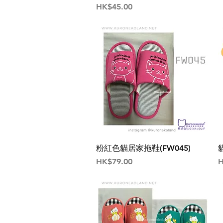
價格
HK$45.00
粉紅色貓居家拖鞋(FW045)
價格
HK$79.00
H