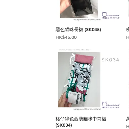
黑色貓咪長襪 (SK045)
價格
HK$45.00
H
格仔綠色西裝貓咪中筒襪
(SK034)
H