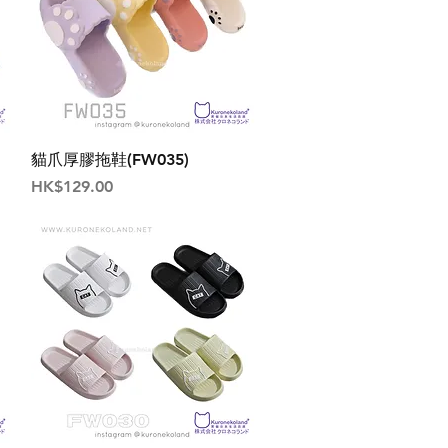
貓爪厚膠拖鞋(FW035)
價格
HK$129.00