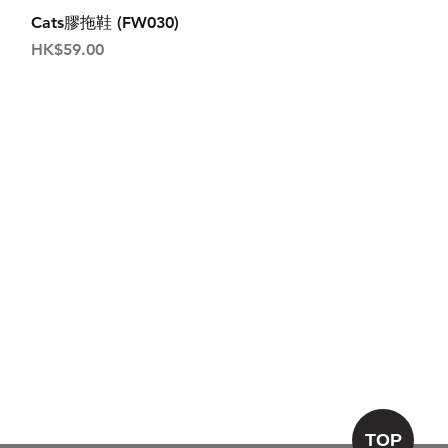
Cats膠拖鞋 (FW030)
價格
HK$59.00
絡我們
ronekolandhk@gmail.com
​
WhatsApp
貨 | 貓飾物 | 貓咪精品
TOP