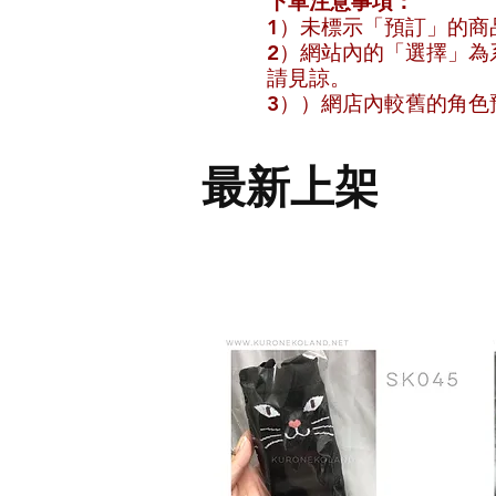
下單注意事項：
1）未標示「預訂」的商
2）網站內的「選擇」為
請見諒。
3））網店內較舊的角色預
​最新上架