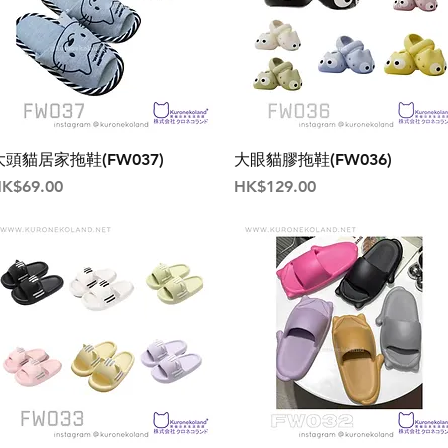
大頭貓居家拖鞋(FW037)
大眼貓膠拖鞋(FW036)
價格
價格
K$69.00
HK$129.00