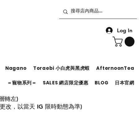
Log In
Nagano
Toraebi 小白虎與黑虎蝦
AfternoonTea
＝
＝寵物系列＝
SALES 網店限定優惠
BLOG
日本官網
層轉左)
有更改，以當天 IG 限時動態為準)