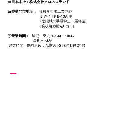
🏡
日本本社：株式会社クロネコランド
🏡
香港門市地址：
荔枝角香港工業中心
B 座 1 樓 B-13A 室
(太陽城扶手電梯上一層轉左)
[荔枝角港鐵站C出口]
🕒
營業時間：
星期一至六 12:30 - 18:45
星期日 休息
(營業時間可能有更改，以當天 IG 限時動態為準)
關於我們
付款方式
Instagram
送貨方式
Facebook
退貨及退款政策
​BLOG
聯絡我們
kuronekolandhk@gmail.com
​
WhatsApp
Kuronekoland 黑貓日系生活百貨 - Since 2020 |