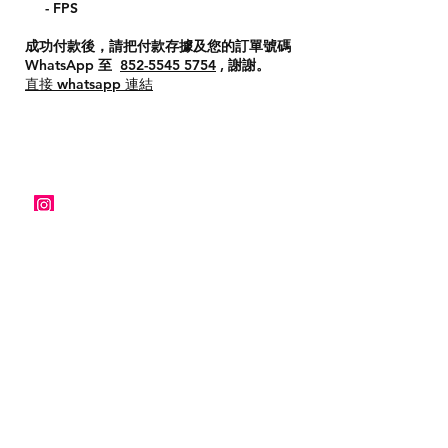
- FPS
成功付款後，請把付款存據及您的訂單號碼
WhatsApp 至
852-5545 5754
, 謝謝。
直接 whatsapp 連結
關於我們
付款方式
Instagram
送貨方式
Facebook
退貨及退款政策
​BLOG
聯絡我們
kuronekolandhk@gmail.com
​
WhatsApp
Kuronekoland 黑貓日系生活百貨 - Since 2020 |
香港貓專門店 | 香港貓雜貨 | 貓飾物 | 貓咪精品
© 2024 by kuronekoland