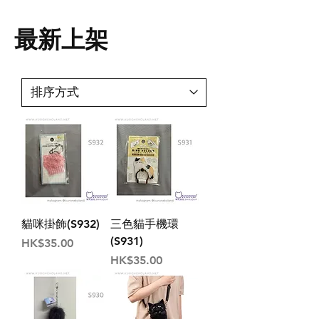
​最新上架
貓咪掛飾(S932)
三色貓手機環
(S931)
價格
HK$35.00
價格
HK$35.00