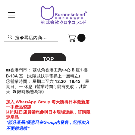
TOP
🏡香港門市： 荔枝角香港工業中心 B 座1 樓
B-13A 室 (太陽城扶手電梯上一層轉左)
🕒營業時間： 星期二至六 12:30 - 18:45 星
期日、一 休息 (營業時間可能有更改，以當
天 IG 限時動態為準)
​加入 WhatsApp Group 每天獲得日本最新第
一手產品資訊
🇯🇵駐日店員帶您參與日本現場連線，訂購限
定產品
*部分產品/優惠只在Group內發售，記得加入
不要錯過唷*