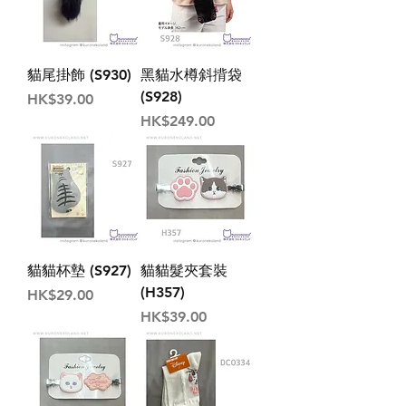
貓尾掛飾 (S930)
黑貓水樽斜揹袋
(S928)
價格
HK$39.00
價格
HK$249.00
貓貓杯墊 (S927)
貓貓髮夾套裝
(H357)
價格
HK$29.00
價格
HK$39.00