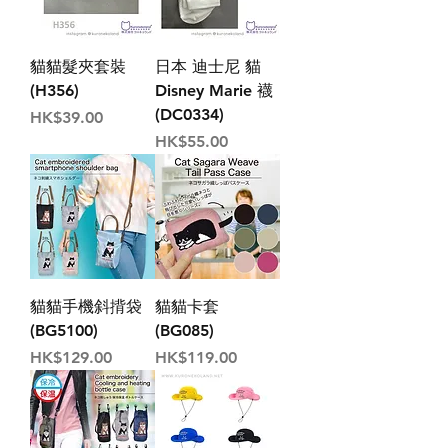
貓貓髮夾套裝
日本 迪士尼 貓
(H356)
Disney Marie 襪
(DC0334)
價格
HK$39.00
價格
HK$55.00
貓貓手機斜揹袋
貓貓卡套
(BG5100)
(BG085)
價格
價格
HK$129.00
HK$119.00