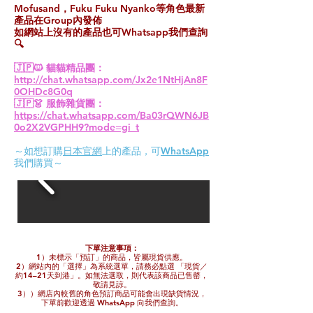
Mofusand，Fuku Fuku Nyanko等角色最新
產品在Group內發佈
如網站上沒有的產品也可Whatsapp我們查詢
🔍
🇯🇵🐱 貓貓精品團：
http://chat.whatsapp.com/Jx2e1NtHjAn8F
0OHDc8G0q
🇯🇵👗 服飾雜貨團：
https://chat.whatsapp.com/Ba03rQWN6JB
0o2X2VGPHH9?mode=gi_t
​​～如想訂購
日本官網
上的產品，可
WhatsApp
我們購買～
下單注意事項：
1）未標示「預訂」的商品，皆屬現貨供應。
2）網站內的「選擇」為系統選單，請務必點選 「現貨／
約14–21天到港」。如無法選取，則代表該商品已售罄，
敬請見諒。
3））網店內較舊的角色預訂商品可能會出現缺貨情況，
下單前歡迎透過 WhatsApp 向我們查詢。