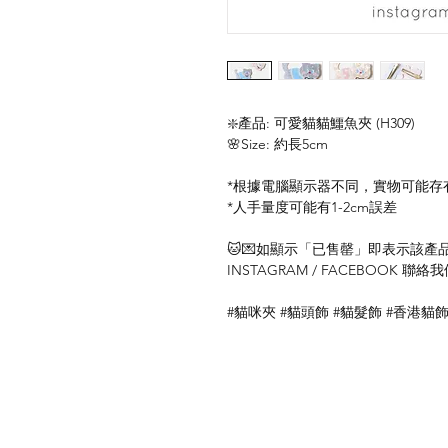
❇️產品: 可愛貓貓鱷魚夾 (H309)
🌸Size: 約長5cm
*根據電腦顯示器不同，實物可能存
*人手量度可能有1-2cm誤差
🐱💌如顯示「已售罄」即表示該產品暫
INSTAGRAM / FACEBOOK 
#貓咪夾 #貓頭飾 #貓髮飾 #香港貓