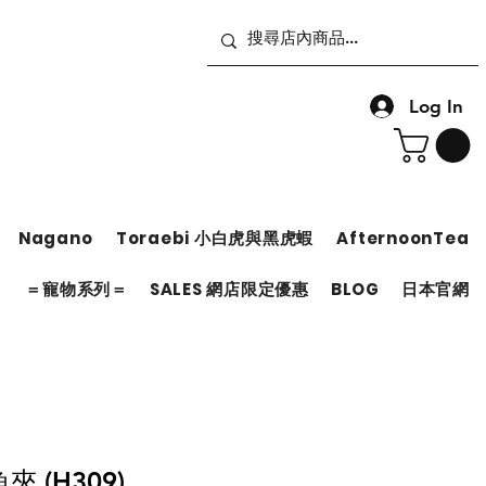
Log In
Nagano
Toraebi 小白虎與黑虎蝦
AfternoonTea
＝
＝寵物系列＝
SALES 網店限定優惠
BLOG
日本官網
 (H309)