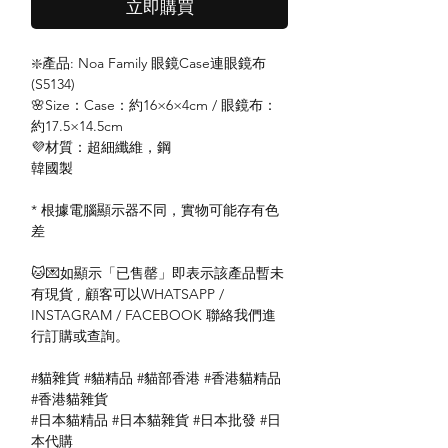
立即購買
❇️產品: Noa Family 眼鏡Case連眼鏡布
(S5134)
🌸Size：Case：約16×6×4cm / 眼鏡布：
約17.5×14.5cm
💜材質：超細纖維，鋼
韓國製
* 根據電腦顯示器不同，實物可能存有色
差
🐱💌如顯示「已售罄」即表示該產品暫未
有現貨 , 顧客可以WHATSAPP /
INSTAGRAM / FACEBOOK 聯絡我們進
行訂購或查詢。
#貓雜貨 #貓精品 #貓部香港 #香港貓精品
#香港貓雜貨
#日本貓精品 #日本貓雜貨 #日本批發 #日
本代購