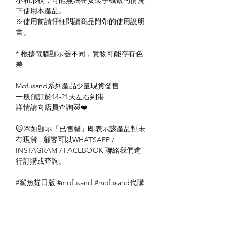
下使用本產品。
※使用前請仔細閱讀商品附帶的使用說明
書。
* 根據電腦顯示器不同，實物可能存有色
差
Mofusand系列產品少量現貨發售
一般預訂於14-21天左右到港
詳情請向店員查詢🐱❤️
🐱💌如顯示「已售罄」即表示該產品暫未
有現貨 , 顧客可以WHATSAPP /
INSTAGRAM / FACEBOOK 聯絡我們進
行訂購或查詢。
#鯊魚貓日版 #mofusand #mofusand代購
#
mofusand香港 #mofusand日版 #網紅貓 #
荔枝角mofusand