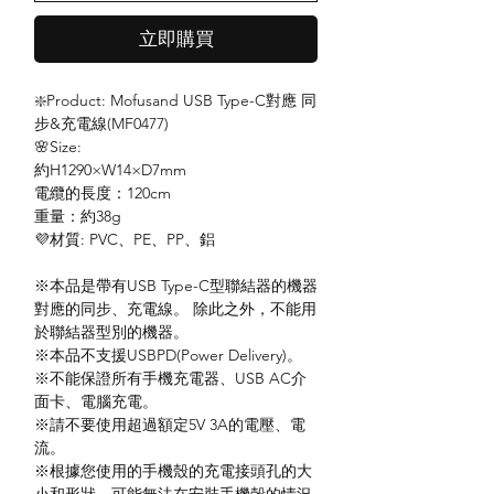
立即購買
❇️Product: Mofusand USB Type-C對應 同
步&充電線(MF0477)
🌸Size:
約H1290×W14×D7mm
電纜的長度：120cm
重量：約38g
💜材質: PVC、PE、PP、鋁
※本品是帶有USB Type-C型聯結器的機器
對應的同步、充電線。 除此之外，不能用
於聯結器型別的機器。
※本品不支援USBPD(Power Delivery)。
※不能保證所有手機充電器、USB AC介
面卡、電腦充電。
※請不要使用超過額定5V 3A的電壓、電
流。
※根據您使用的手機殼的充電接頭孔的大
小和形狀，可能無法在安裝手機殼的情況