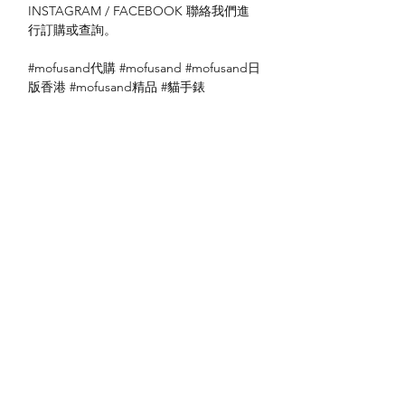
INSTAGRAM / FACEBOOK 聯絡我們進
行訂購或查詢。
#mofusand代購 #mofusand #mofusand日
版香港 #mofusand精品 #貓手錶
送貨方式
本地送貨
付款方式
本地取貨
以 PayMe 付款
退貨及退款政策
銀行轉帳
🐱貨物出門 恕不退換
🐱請勿棄單 不會退還款項
🐱門市與網店同步發售 可能會有缺貨情況
🐱預訂產品 可能會有缺貨情況
🐱如遇上缺貨 將於2日內全數退款
關於我們
付款方式
🐱不接急單 運輸和安排發貨需時 介意者
Instagram
送貨方式
請慎重考慮
Facebook
退貨及退款政策