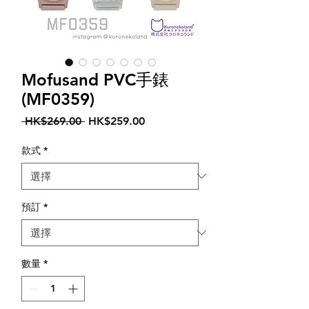
Mofusand PVC手錶
(MF0359)
一
促
 HK$269.00 
HK$259.00
般
銷
價
價
款式
*
格
格
預訂
*
數量
*