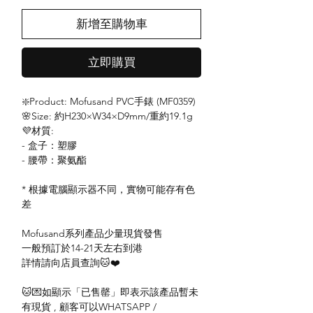
新增至購物車
立即購買
❇️Product: Mofusand PVC手錶 (MF0359)
🌸Size: 約H230×W34×D9mm/重約19.1g
💜材質:
- 盒子：塑膠
- 腰帶：聚氨酯
* 根據電腦顯示器不同，實物可能存有色
差
Mofusand系列產品少量現貨發售
一般預訂於14-21天左右到港
詳情請向店員查詢🐱❤️
🐱💌如顯示「已售罄」即表示該產品暫未
有現貨 , 顧客可以WHATSAPP /