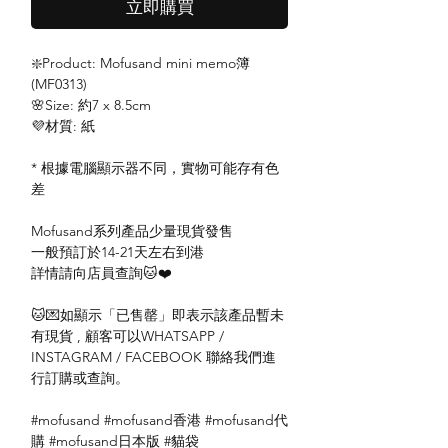
立即購買
❇️Product: Mofusand mini memo簿
(MF0313)
🌸Size: 約7 x 8.5cm
💜材質: 紙
* 根據電腦顯示器不同，實物可能存有色
差
Mofusand系列產品少量現貨發售
一般預訂於14-21天左右到港
詳情請向店員查詢🐱❤️
🐱💌如顯示「已售罄」即表示該產品暫未
有現貨 , 顧客可以WHATSAPP /
INSTAGRAM / FACEBOOK 聯絡我們進
行訂購或查詢。
#mofusand #mofusand香港 #mofusand代
購 #mofusand日本版 #貓袋