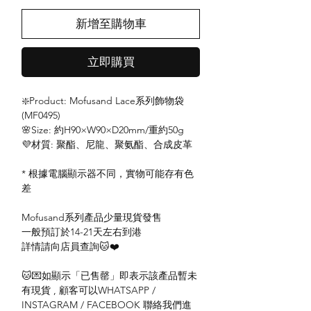
新增至購物車
立即購買
❇️Product: Mofusand Lace系列飾物袋
(MF0495)
🌸Size: 約H90×W90×D20mm/重約50g
💜材質: 聚酯、尼龍、聚氨酯、合成皮革
* 根據電腦顯示器不同，實物可能存有色
差
Mofusand系列產品少量現貨發售
一般預訂於14-21天左右到港
詳情請向店員查詢🐱❤️
🐱💌如顯示「已售罄」即表示該產品暫未
有現貨 , 顧客可以WHATSAPP /
INSTAGRAM / FACEBOOK 聯絡我們進