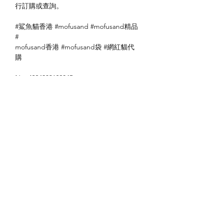
行訂購或查詢。
#鯊魚貓香港 #mofusand #mofusand精品
#
mofusand香港 #mofusand袋 #網紅貓代
購
No: 4994209109045
送貨方式
本地送貨
付款方式
本地取貨
以 PayMe 付款
退貨及退款政策
銀行轉帳
🐱貨物出門 恕不退換
🐱請勿棄單 不會退還款項
🐱門市與網店同步發售 可能會有缺貨情況
🐱預訂產品 可能會有缺貨情況