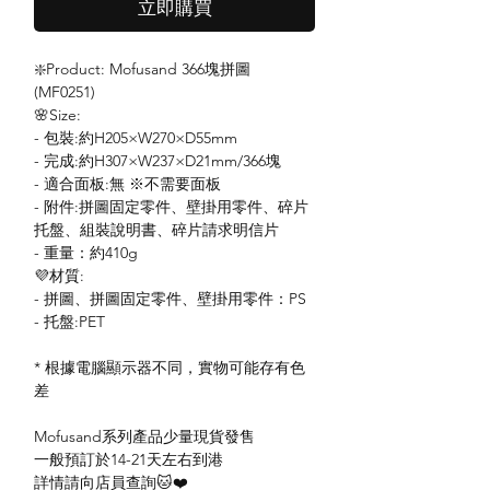
立即購買
❇️Product: Mofusand 366塊拼圖
(MF0251)
🌸Size:
- 包裝:約H205×W270×D55mm
- 完成:約H307×W237×D21mm/366塊
- 適合面板:無 ※不需要面板
- 附件:拼圖固定零件、壁掛用零件、碎片
托盤、組裝說明書、碎片請求明信片
- 重量：約410g
💜材質:
- 拼圖、拼圖固定零件、壁掛用零件：PS
- 托盤:PET
* 根據電腦顯示器不同，實物可能存有色
差
Mofusand系列產品少量現貨發售
一般預訂於14-21天左右到港
詳情請向店員查詢🐱❤️