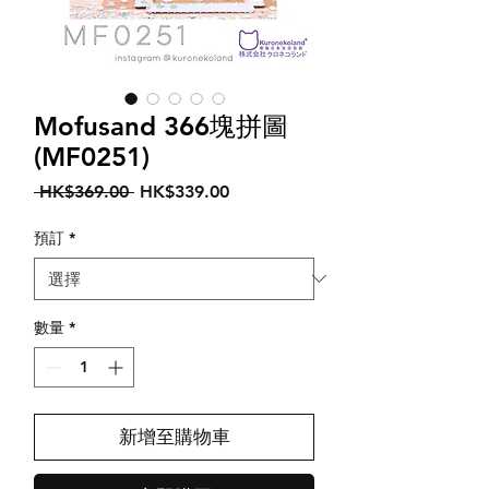
Mofusand 366塊拼圖
(MF0251)
一
促
 HK$369.00 
HK$339.00
般
銷
價
價
預訂
*
格
格
數量
*
新增至購物車