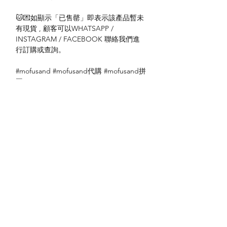
🐱💌如顯示「已售罄」即表示該產品暫未
有現貨 , 顧客可以WHATSAPP /
INSTAGRAM / FACEBOOK 聯絡我們進
行訂購或查詢。
#mofusand #mofusand代購 #mofusand拼
圖
送貨方式
本地送貨
付款方式
本地取貨
以 PayMe 付款
退貨及退款政策
銀行轉帳
🐱貨物出門 恕不退換
🐱請勿棄單 不會退還款項
🐱門市與網店同步發售 可能會有缺貨情況
🐱預訂產品 可能會有缺貨情況