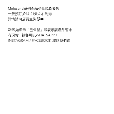
Mofusand系列產品少量現貨發售
一般預訂於14-21天左右到港
詳情請向店員查詢🐱❤️
🐱💌如顯示「已售罄」即表示該產品暫未
有現貨 , 顧客可以WHATSAPP /
INSTAGRAM / FACEBOOK 聯絡我們進
行訂購或查詢。
送貨方式
本地送貨
付款方式
本地取貨
以 PayMe 付款
退貨及退款政策
銀行轉帳
🐱貨物出門 恕不退換
🐱請勿棄單 不會退還款項
🐱門市與網店同步發售 可能會有缺貨情況