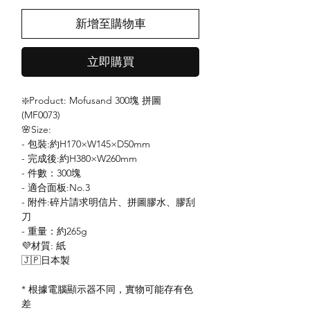
新增至購物車
立即購買
❇️Product: Mofusand 300塊 拼圖
(MF0073)
🌸Size:
- 包裝:約H170×W145×D50mm
- 完成後:約H380×W260mm
- 件數：300塊
- 適合面板:No.3
- 附件:碎片請求明信片、拼圖膠水、膠刮
刀
- 重量：約265g
💜材質: 紙
🇯🇵日本製
* 根據電腦顯示器不同，實物可能存有色
差