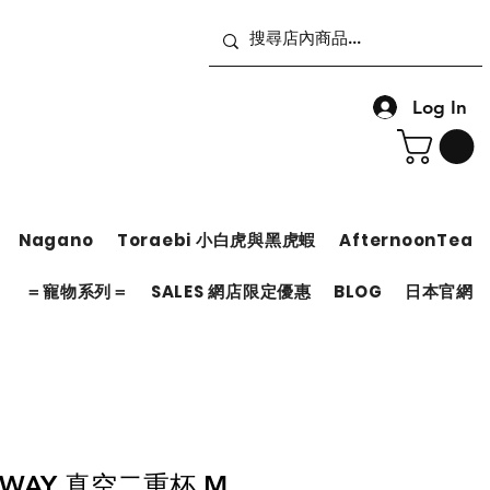
Log In
Nagano
Toraebi 小白虎與黑虎蝦
AfternoonTea
＝
＝寵物系列＝
SALES 網店限定優惠
BLOG
日本官網
 2WAY 真空二重杯 M