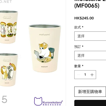
(MF0065)
價
HK$245.00
格
款式
*
選擇
預訂
*
選擇
數量
*
新增至購物車