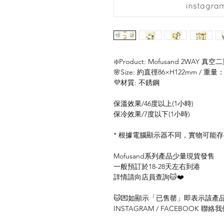
❇️Product: Mofusand 2WAY 真空二
🌸Size: 約直徑86×H122mm / 重量：
💜材質: 不銹鋼
保溫效果/46度以上(1小時)
保冷效果/7度以下(1小時)
* 根據電腦顯示器不同，實物可能
Mofusand系列產品少量現貨發售
一般預訂於18-28天左右到港
詳情請向店員查詢🐱❤️
🐱💌如顯示「已售罄」即表示該產品暫
INSTAGRAM / FACEBOOK 