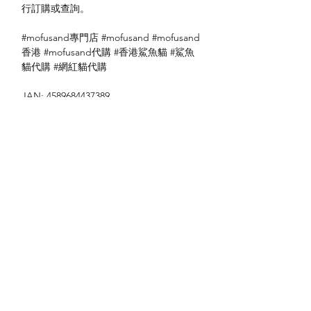
行訂購或查詢。
#mofusand專門店 #mofusand #mofusand
香港 #mofusand代購 #香港鯊魚貓 #鯊魚
貓代購 #網紅貓代購
JAN: 4589684437389
送貨方式
本地送貨
付款方式
本地取貨
以 PayMe 付款
退貨及退款政策
銀行轉帳
🐱貨物出門 恕不退換
🐱請勿棄單 不會退還款項
🐱門市與網店同步發售 可能會有缺貨情況
🐱預訂產品 可能會有缺貨情況
🐱如遇上缺貨 將於2日內全數退款
關於我們
付款方式