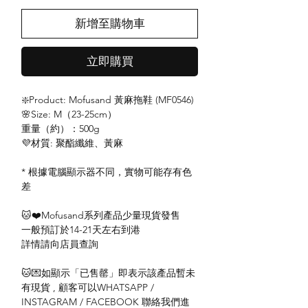
新增至購物車
立即購買
❇️Product: Mofusand 黃麻拖鞋 (MF0546)
🌸Size: M（23-25cm）
重量（約）：500g
💜材質: 聚酯纖維、黃麻
* 根據電腦顯示器不同，實物可能存有色
差
🐱❤️Mofusand系列產品少量現貨發售
一般預訂於14-21天左右到港
詳情請向店員查詢
🐱💌如顯示「已售罄」即表示該產品暫未
有現貨 , 顧客可以WHATSAPP /
INSTAGRAM / FACEBOOK 聯絡我們進