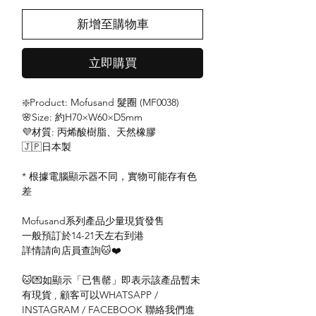
新增至購物車
立即購買
❇️Product: Mofusand 髮圈 (MF0038)
🌸Size: 約H70×W60×D5mm
💜材質: 丙烯酸樹脂、天然橡膠
🇯🇵日本製
* 根據電腦顯示器不同，實物可能存有色
差
Mofusand系列產品少量現貨發售
一般預訂於14-21天左右到港
詳情請向店員查詢🐱❤️
🐱💌如顯示「已售罄」即表示該產品暫未
有現貨 , 顧客可以WHATSAPP /
INSTAGRAM / FACEBOOK 聯絡我們進