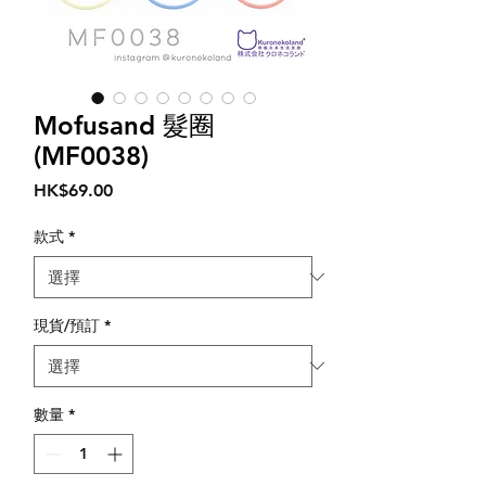
Mofusand 髮圈
(MF0038)
價
HK$69.00
格
款式
*
現貨/預訂
*
數量
*