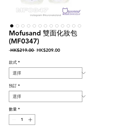
Mofusand 雙面化妝包
(MF0347)
一
促
 HK$219.00 
HK$209.00
般
銷
價
價
款式
*
格
格
預訂
*
數量
*