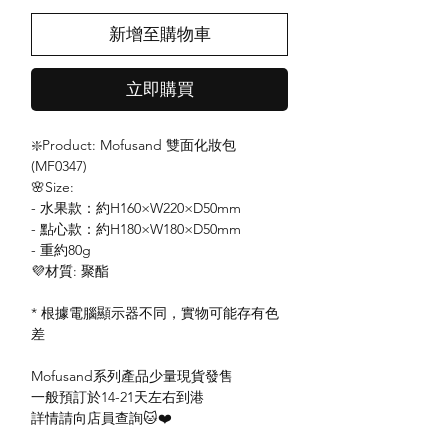
新增至購物車
立即購買
❇️Product: Mofusand 雙面化妝包
(MF0347)
🌸Size:
- 水果款：約H160×W220×D50mm
- 點心款：約H180×W180×D50mm
- 重約80g
💜材質: 聚酯
* 根據電腦顯示器不同，實物可能存有色
差
Mofusand系列產品少量現貨發售
一般預訂於14-21天左右到港
詳情請向店員查詢🐱❤️