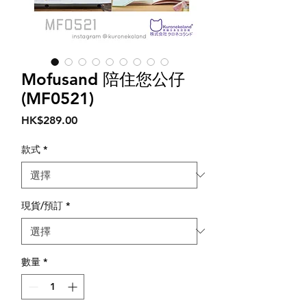
Mofusand 陪住您公仔
(MF0521)
價
HK$289.00
格
款式
*
現貨/預訂
*
數量
*