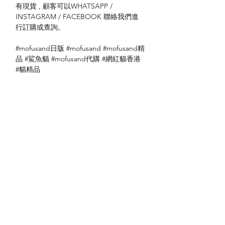
有現貨 , 顧客可以WHATSAPP /
INSTAGRAM / FACEBOOK 聯絡我們進
行訂購或查詢。
#mofusand日版 #mofusand #mofusand精
品 #鯊魚貓 #mofusand代購 #網紅貓香港
#貓精品
No: 4542202428900
送貨方式
本地送貨
付款方式
本地取貨
以 PayMe 付款
退貨及退款政策
銀行轉帳
🐱貨物出門 恕不退換
🐱請勿棄單 不會退還款項
🐱門市與網店同步發售 可能會有缺貨情況