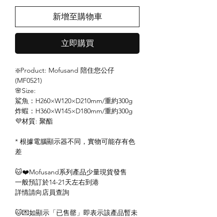
新增至購物車
立即購買
❇️Product: Mofusand 陪住您公仔
(MF0521)
🌸Size:
鯊魚：H260×W120×D210mm/重約300g
炸蝦：H360×W145×D180mm/重約300g
💜材質: 聚酯
* 根據電腦顯示器不同，實物可能存有色
差
🐱❤️Mofusand系列產品少量現貨發售
一般預訂於14-21天左右到港
詳情請向店員查詢
🐱💌如顯示「已售罄」即表示該產品暫未