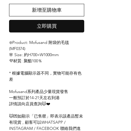
新增至購物車
立即購買
❇️Product: Mofusand 附袋的毛毯
(MF0374)
🌸 Size: 約H700×W1000mm
💜材質: 聚酯100％
* 根據電腦顯示器不同，實物可能存有色
差
Mofusand系列產品少量現貨發售
一般預訂於14-21天左右到港
詳情請向店員查詢🐱❤️
🐱💌如顯示「已售罄」即表示該產品暫未
有現貨 , 顧客可以WHATSAPP /
INSTAGRAM / FACEBOOK 聯絡我們進