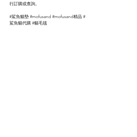
行訂購或查詢。
#鯊魚貓墊 #mofusand #mofusand精品 #
鯊魚貓代購 #貓毛毯
送貨方式
本地送貨
付款方式
本地取貨
以 PayMe 付款
退貨及退款政策
銀行轉帳
🐱貨物出門 恕不退換
🐱請勿棄單 不會退還款項
🐱門市與網店同步發售 可能會有缺貨情況
🐱預訂產品 可能會有缺貨情況
🐱如遇上缺貨 將於2日內全數退款
關於我們
付款方式
🐱不接急單 運輸和安排發貨需時 介意者
Instagram
送貨方式
請慎重考慮
Facebook
退貨及退款政策
🐱本店不包郵