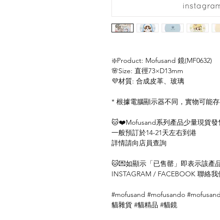
❇️Product: Mofusand 鏡(MF0632)
🌸Size: 直徑73×D13mm
💜材質: 合成皮革、玻璃
* 根據電腦顯示器不同，實物可能
🐱❤️Mofusand系列產品少量現貨發
一般預訂於14-21天左右到港
詳情請向店員查詢
🐱💌如顯示「已售罄」即表示該產品暫
INSTAGRAM / FACEBOOK 
#mofusand #mofusando #mof
貓雜貨 #貓精品 #貓鏡