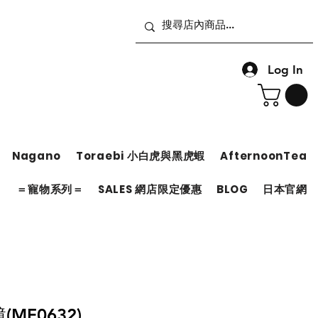
Log In
Nagano
Toraebi 小白虎與黑虎蝦
AfternoonTea
＝
＝寵物系列＝
SALES 網店限定優惠
BLOG
日本官網
鏡(MF0632)