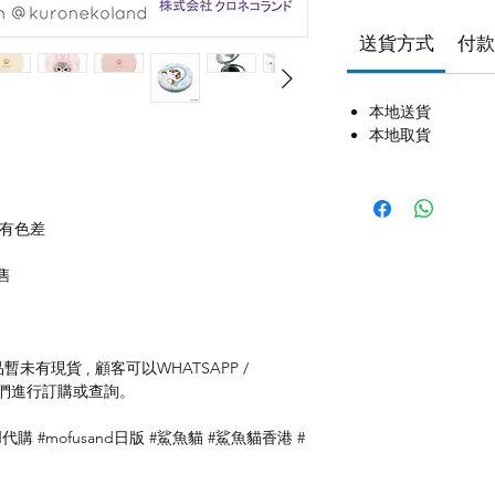
送貨方式
付款
本地送貨
本地取貨
存有色差
售
未有現貨 , 顧客可以WHATSAPP /
聯絡我們進行訂購或查詢。
usand代購 #mofusand日版 #鯊魚貓 #鯊魚貓香港 #