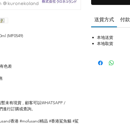
送貨方式
付款
ml (MF0549)
本地送貨
本地取貨
存有色差
售
未有現貨 , 顧客可以WHATSAPP /
聯絡我們進行訂購或查詢。
ofusand香港 #mofusand精品 #香港鯊魚貓 #鯊