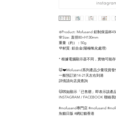
❇️Product: Mofusand 鋁制保温杯450
🌸Size: 直徑80×H130mm
重量（約）：50g
💜材質: 鋁合金(陽極氧化處理)
* 根據電腦顯示器不同，實物可能
🐱❤️Mofusand系列產品少量現貨發
一般預訂於14-21天左右到港
詳情請向店員查詢
🐱💌如顯示「已售罄」即表示該產品暫
INSTAGRAM / FACEBOOK 
#mofusand專門店 #mofusand #m
魚貓日版 #網紅貓香港