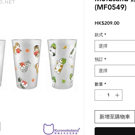
(MF0549)
價
HK$209.00
格
款式
*
選擇
預訂
*
選擇
數量
*
新增至購物車