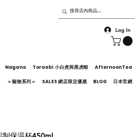
Log In
Nagano
Toraebi 小白虎與黑虎蝦
AfternoonTea
＝
＝寵物系列＝
SALES 網店限定優惠
BLOG
日本官網
 鋁制保温杯450ml