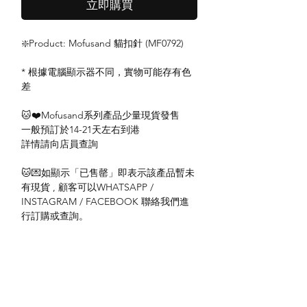
立即購買
❇️Product: Mofusand 貓扣針 (MF0792)
* 根據電腦顯示器不同，實物可能存有色
差
🐱❤️Mofusand系列產品少量現貨發售
一般預訂於14-21天左右到港
詳情請向店員查詢
🐱💌如顯示「已售罄」即表示該產品暫未
有現貨 , 顧客可以WHATSAPP /
INSTAGRAM / FACEBOOK 聯絡我們進
行訂購或查詢。
#mofusand #mofusando #mofusand代購
#mofusand香港
#鯊魚貓代購 #鯊魚貓 #貓雜貨 #貓精品 #
貓奴必去 #日本批發