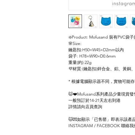
❇️Product: Mofusand 裝有PVC袋
🌸Size:
鑰匙扣:H50×W45×D2mm以內
袋子: H78×W90×D0.6mm
重量(約):22g
💜材質:(鑰匙扣)鋅合金、鋁、黃銅、鐵
* 根據電腦顯示器不同，實物可能
🐱❤️Mofusand系列產品少量現貨發
一般預訂於14-21天左右到港
詳情請向店員查詢
🐱💌如顯示「已售罄」即表示該產品暫
INSTAGRAM / FACEBOOK 