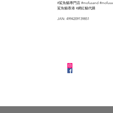
#鯊魚貓專門店 #mofusand #mofusan
鯊魚貓香港 #網紅貓代購
JAN: 4994209139851
關於我們
Instagram
Facebook
​BLOG
Kuronekola