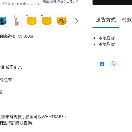
送貨方式
付款
子的鑰匙扣 (MF0536)
本地送貨
本地取貨
(袋子)PVC
存有色差
售
未有現貨 , 顧客可以WHATSAPP /
聯絡我們進行訂購或查詢。