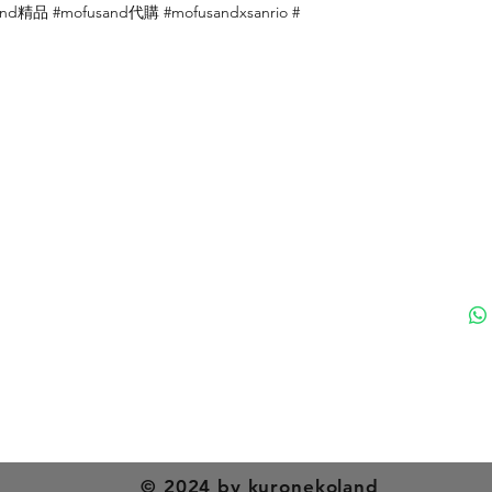
d精品 #mofusand代購 #mofusandxsanrio #
付款方式
聯
送貨方式
ku
退貨及退款政策
nd 黑貓日系生活百貨 - Since 2020 | 香港貓專門店 | 香港貓雜
© 2024 by kuronekoland