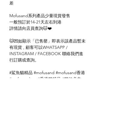
差
Mofusand系列產品少量現貨發售
一般預訂於14-21天左右到港
詳情請向店員查詢🐱❤️
🐱💌如顯示「已售罄」即表示該產品暫未
有現貨 , 顧客可以WHATSAPP /
INSTAGRAM / FACEBOOK 聯絡我們進
行訂購或查詢。
#鯊魚貓精品 #mofusand #mofusand香港
#mofusandtee #香港貓精品 #貓奴必去
No: 4570189188005
送貨方式
本地送貨
付款方式
本地取貨