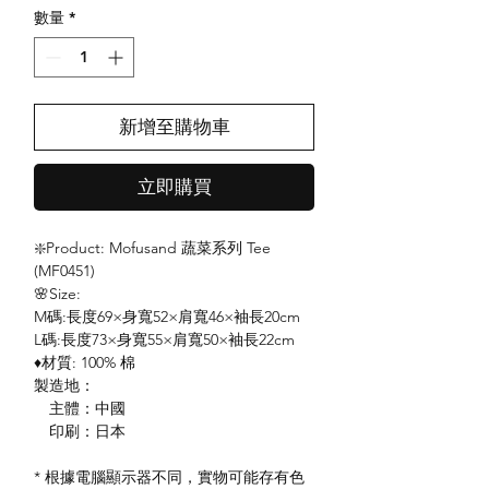
數量
*
新增至購物車
立即購買
❇️Product: Mofusand 蔬菜系列 Tee
(MF0451)
🌸Size:
M碼:長度69×身寬52×肩寬46×袖長20cm
L碼:長度73×身寬55×肩寬50×袖長22cm
♦️材質: 100% 棉
製造地：
主體：中國
印刷：日本
* 根據電腦顯示器不同，實物可能存有色