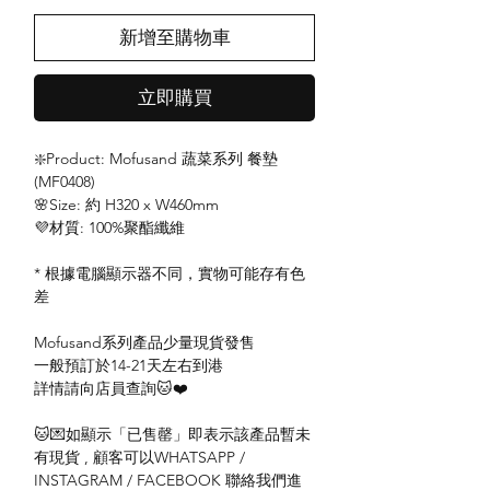
新增至購物車
立即購買
❇️Product: Mofusand 蔬菜系列 餐墊
(MF0408)
🌸Size: 約 H320 x W460mm
💜材質: 100%聚酯纖維
* 根據電腦顯示器不同，實物可能存有色
差
Mofusand系列產品少量現貨發售
一般預訂於14-21天左右到港
詳情請向店員查詢🐱❤️
🐱💌如顯示「已售罄」即表示該產品暫未
有現貨 , 顧客可以WHATSAPP /
INSTAGRAM / FACEBOOK 聯絡我們進