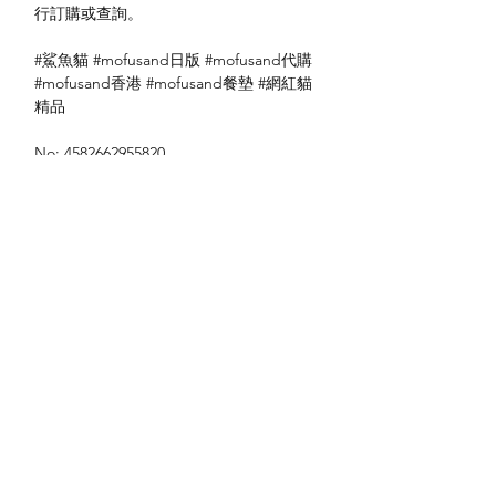
行訂購或查詢。
#鯊魚貓 #mofusand日版 #mofusand代購
#mofusand香港 #mofusand餐墊 #網紅貓
精品
No: 4582662955820
送貨方式
本地送貨
付款方式
本地取貨
以 PayMe 付款
退貨及退款政策
銀行轉帳
🐱貨物出門 恕不退換
🐱請勿棄單 不會退還款項
🐱門市與網店同步發售 可能會有缺貨情況
🐱預訂產品 可能會有缺貨情況
🐱如遇上缺貨 將於2日內全數退款
關於我們
付款方式