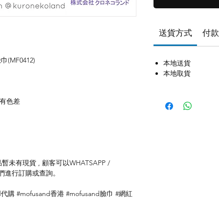
送貨方式
付款
巾(MF0412)
本地送貨
本地取貨
存有色差
未有現貨 , 顧客可以WHATSAPP /
聯絡我們進行訂購或查詢。
d代購 #mofusand香港 #mofusand臉巾 #網紅