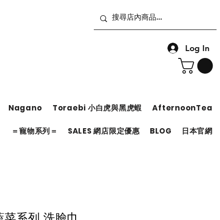
Log In
Nagano
Toraebi 小白虎與黑虎蝦
AfternoonTea
＝
＝寵物系列＝
SALES 網店限定優惠
BLOG
日本官網
d 蔬菜系列 洗臉巾