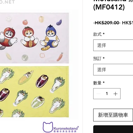
(MF0412)
一
 HK$209.00 
HK$1
般
款式
*
價
格
選擇
預訂
*
選擇
數量
*
新增至購物車