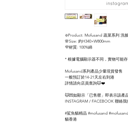
❇️Product: Mofusand 蔬菜系列 洗臉
🌸Size: 約H340×W800mm
💜材質: 100%綿
* 根據電腦顯示器不同，實物可能
Mofusand系列產品少量現貨發售
一般預訂於14-21天左右到港
詳情請向店員查詢🐱❤️
🐱💌如顯示「已售罄」即表示該產品暫
INSTAGRAM / FACEBOOK 
#鯊魚貓精品 #mofusand #mofusan
貓香港