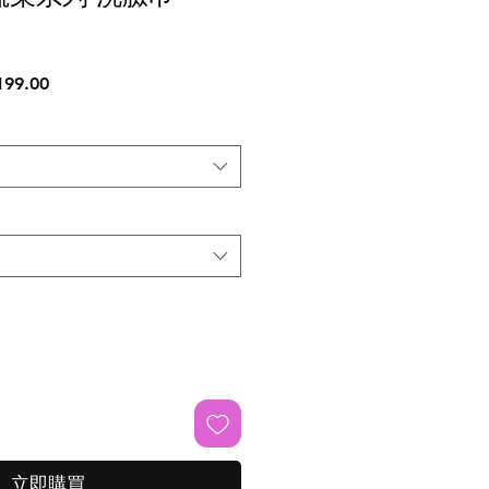
促
99.00
銷
價
格
立即購買