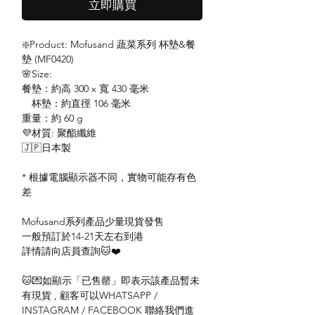
立即購買
❇️Product: Mofusand 蔬菜系列 杯墊&餐
墊 (MF0420)
🌸Size:
餐墊：約高 300 x 寬 430 毫米
杯墊：約直徑 106 毫米
重量：約 60 g
💜材質: 聚酯纖維
🇯🇵日本製
* 根據電腦顯示器不同，實物可能存有色
差
Mofusand系列產品少量現貨發售
一般預訂於14-21天左右到港
詳情請向店員查詢🐱❤️
🐱💌如顯示「已售罄」即表示該產品暫未
有現貨 , 顧客可以WHATSAPP /
INSTAGRAM / FACEBOOK 聯絡我們進