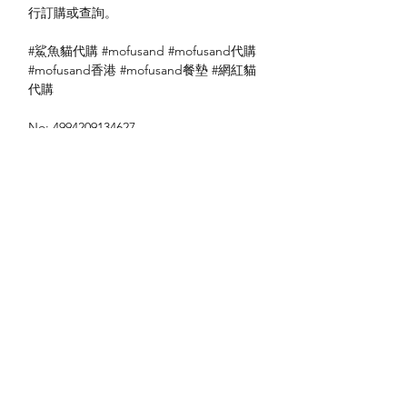
行訂購或查詢。
#鯊魚貓代購 #mofusand #mofusand代購
#mofusand香港 #mofusand餐墊 #網紅貓
代購
No: 4994209134627
送貨方式
本地送貨
付款方式
本地取貨
以 PayMe 付款
退貨及退款政策
銀行轉帳
🐱貨物出門 恕不退換
🐱請勿棄單 不會退還款項
🐱門市與網店同步發售 可能會有缺貨情況
🐱預訂產品 可能會有缺貨情況
🐱如遇上缺貨 將於2日內全數退款
關於我們
付款方式