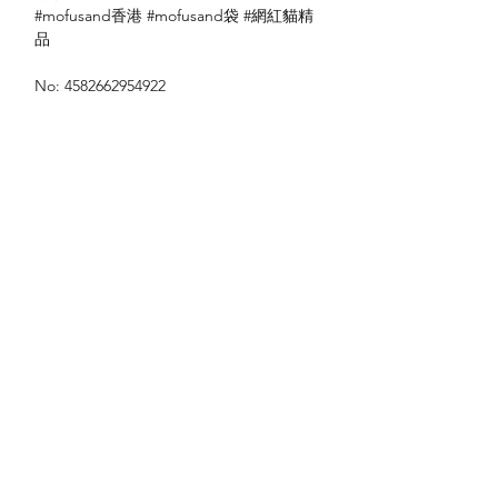
#mofusand香港 #mofusand袋 #網紅貓精
品
No: 4582662954922
送貨方式
本地送貨
付款方式
本地取貨
以 PayMe 付款
退貨及退款政策
銀行轉帳
🐱貨物出門 恕不退換
🐱請勿棄單 不會退還款項
🐱門市與網店同步發售 可能會有缺貨情況
🐱預訂產品 可能會有缺貨情況
🐱如遇上缺貨 將於2日內全數退款
關於我們
付款方式
🐱不接急單 運輸和安排發貨需時 介意者
Instagram
送貨方式
請慎重考慮
Facebook
退貨及退款政策
🐱本店不包郵