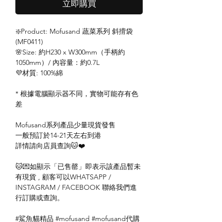
立即購買
❇️Product: Mofusand 蔬菜系列 斜揹袋
(MF0411)
🌸Size: 約H230 x W300mm（手柄約
1050mm）/ 內容量：約0.7L
💜材質: 100%綿
* 根據電腦顯示器不同，實物可能存有色
差
Mofusand系列產品少量現貨發售
一般預訂於14-21天左右到港
詳情請向店員查詢🐱❤️
🐱💌如顯示「已售罄」即表示該產品暫未
有現貨 , 顧客可以WHATSAPP /
INSTAGRAM / FACEBOOK 聯絡我們進
行訂購或查詢。
#鯊魚貓精品 #mofusand #mofusand代購